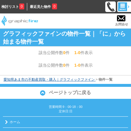
0
0
検討リスト
最近見た物件
お問合せ
グラフィックファインの物件一覧｜「に」から
始まる物件一覧
該当公開件数
0
件
1-0
件表示
該当公開件数
0
件
1-0
件表示
愛知県あま市の不動産買取・購入｜グラフィックファイン
>
物件一覧
ページトップに戻る
営業時間:9：00‐18：00
定休日:日
ホーム