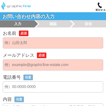
電話する
お問い合わせ内容の入力
入力
確認
送信
お名前
必須
メールアドレス
必須
電話番号
任意
内容
任意