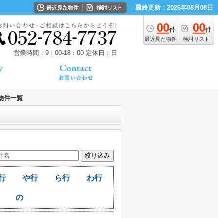
最終更新：2026年08月08日
00
00
件
件
最近見た物件
検討リスト
営業時間：9：00‐18：00
定休日：日
物件一覧
行
や行
ら行
わ行
の