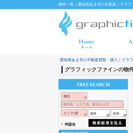
物件一覧｜愛知県あま市の不動産｜グラフ
愛知県あま市の不動産買取・購入｜グラ
グラフィックファインの物
種別
エリア| 駅
価格
面積
-
件該当