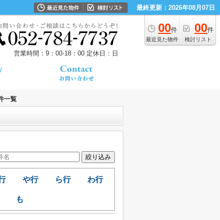
最終更新：2026年08月07日
00
00
件
件
最近見た物件
検討リスト
営業時間：9：00‐18：00
定休日：日
件一覧
行
や行
ら行
わ行
も