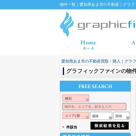
物件一覧｜愛知県あま市の不動産｜グラフ
愛知県あま市の不動産買取・購入｜グラ
グラフィックファインの物
種別
エリア| 駅
価格
面積
-
件該当